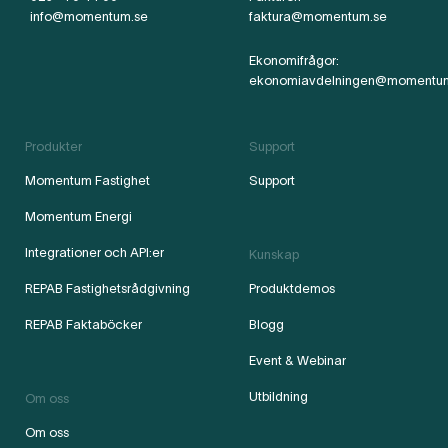
info@momentum.se
faktura@momentum.se
Ekonomifrågor:
ekonomiavdelningen@momentu
Produkter
Support
Momentum Fastighet
Support
Momentum Energi
Integrationer och API:er
Kunskap
REPAB Fastighetsrådgivning
Produktdemos
REPAB Faktaböcker
Blogg
Event & Webinar
Utbildning
Om oss
Om oss