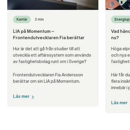
Karriär
3 min
Energiup
LIA på Momentum –
Vad händ
Frontendutvecklaren Fia berättar
nu?
Hur är det att gå från studier till att
Höga elpr
utveckla ett affärssystem som används
och nya e
av fastighetsbolag runt om i Sverige?
fastighet
Frontendutvecklaren Fia Andersson
Här får d
berättar om sin LIA på Momentum.
flera ins
innebär i 
Läs mer
Läs mer