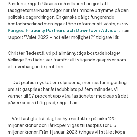
Pandemi, kriget i Ukraina och inflation har gjort att
fastighetsmarknadsfrågor har fått mindre utrymme på den
politiska dagordningen. En ganska dåligt fungerande
bostadsmarknad men inga större reformer att vänta, skrev
Pangea Property Partners och Downtown Advisors
i sin
rapport ”Valet 2022 – hot eller möjlighet?” tidigare i år.
Christer Tedestål, vd på allmännyttiga bostadsbolaget
Vellinge Bostäder, ser framför allt stigande gaspriser som
ett
överhängande
problem.
– Det pratas mycket om elpriserna, men nästan ingenting
om att gaspriset har åttadubblats på fem månader. Vi
värmer till 97 procent upp våra fastigheter med gas så det
påverkar oss i hög grad, säger han.
– Vårt fastighetsbolag har hyresintäkter på cirka 120
miljoner kronor och i år köper vi gas till fastpris för 6,5
miljoner kronor. Från 1 januari 2023 tvingas vi i stället köpa