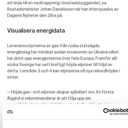
att leda till en nedtrappning i bostadsbyggandet, sa
Bostadsminister Johan Danielsson när han intervjuades av
Dagens Nyheter den 28:e juli.
Visualisera energidata
Leveransvolymerna av gas från ryska statsägda
energibolag har minskat sedan invasionen av Ukraina vilket
har drivit upp energipriserna över hela Europa. Framför allt
södra Sverige har sett kraftigt höjda elpriser till följd av
detta. I område 3 och 4 kan elpriserna nå nya rekordhöjder i
vinter.
– Höjda gas- och elpriser skapar självklart oro. En första
åtgärd vi rekommenderar är att följa upp sin
energiförbrukning för att hitta potentiella sätt att göra
energibesparingar och därmed sänka kostnaderna, säger
Märta Falck, affärsområdeschef på
Momentum Energi
.