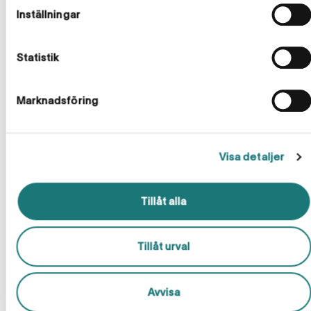
Halvera tiden för
Inställningar
underhållsplanering
En bra underhållsplan kan spara både tid
Statistik
och pengar – samtidigt som den
värdesäkrar din fastighet. Det handlar om
att skapa en långsiktig plan för vilket
Marknadsföring
underhåll fastigheten behöver, när
åtgärderna bör genomföras och hur
mycket det ska kosta.
Visa detaljer
Åtgärda i tid och sänka
Tillåt alla
kostnaderna
Tillåt urval
Genomföra på rätt nivå
Våra faktaböcker
Avvisa