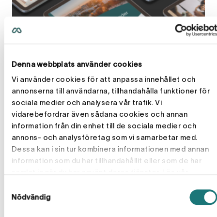
Denna webbplats använder cookies
Vi använder cookies för att anpassa innehållet och
annonserna till användarna, tillhandahålla funktioner för
sociala medier och analysera vår trafik. Vi
vidarebefordrar även sådana cookies och annan
information från din enhet till de sociala medier och
annons- och analysföretag som vi samarbetar med.
Dessa kan i sin tur kombinera informationen med annan
information som du har tillhandahållit eller som de har
samlat in när du har använt deras tjänster. Läs vår
Med REPAB kan du…
Cookiepolicy
för mer information.
Samtyckesval
Nödvändig