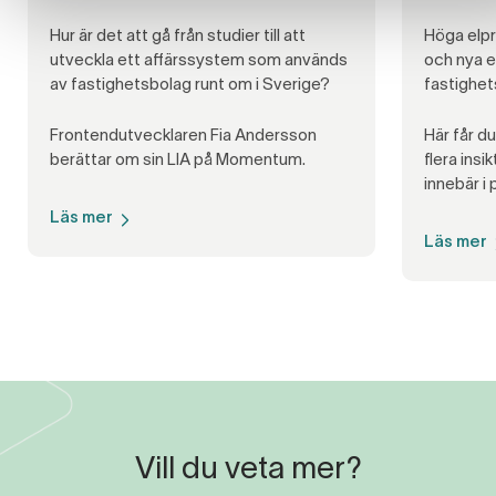
Hur är det att gå från studier till att
Höga elpr
utveckla ett affärssystem som används
och nya e
av fastighetsbolag runt om i Sverige?
fastighet
Frontendutvecklaren Fia Andersson
Här får d
berättar om sin LIA på Momentum.
flera ins
innebär i 
Läs mer
Läs mer
Vill du veta mer?