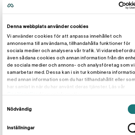
dessutom är omgiven av trevliga kollegor gör att det blir
ännu roligare att gå till jobbet varje dag (eller koppla upp sig
hemifrån, som vi har gjort under de rådande
omständigheterna).
Denna webbplats använder cookies
Vi använder cookies för att anpassa innehållet och
Möjligheten till att vara med och göra skillnad. Vi har korta
annonserna till användarna, tillhandahålla funktioner för
beslutsled som gör att man har stora möjligheter att få
sociala medier och analysera vår trafik. Vi vidarebefordr
vara med och påverka och det höjer motivationen.
även sådana cookies och annan information från din enhet
de sociala medier och annons- och analysföretag som vi
Till sist,
samarbetar med. Dessa kan i sin tur kombinera informati
vad
är
ditt
råd
till
andra
som
funderar
på
att
s
med annan information som du har tillhandahållit eller so
till Momentum?
har samlat in när du har använt deras tjänster. Läs vår
Om du funderar på att söka dig till Momentum, sluta
Cookiepolicy
för mer information.
fundera! Förutom att du jobbar med väldigt trevliga kunder
Samtyckesval
och kollegor så har vi chefer och en ledning som ger alla
Nödvändig
möjligheter att växa och blomstra.
Inställningar