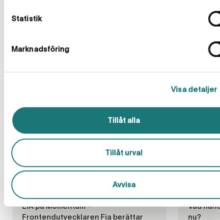
Statistik
Mer från bloggen
Marknadsföring
Visa detaljer
Tillåt alla
Tillåt urval
Avvisa
Karriär
3 min
Energiup
LIA på Momentum –
Vad händ
Frontendutvecklaren Fia berättar
nu?