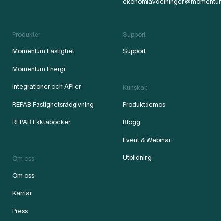
ekonomiavdelningen@momentu
Produkter
Support
Momentum Fastighet
Support
Momentum Energi
Integrationer och API:er
Kunskap
REPAB Fastighetsrådgivning
Produktdemos
REPAB Faktaböcker
Blogg
Event & Webinar
Utbildning
Om oss
Om oss
Karriär
Press