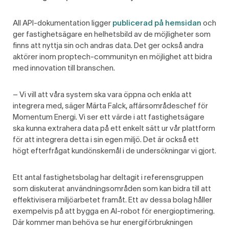
All API-dokumentation ligger
publicerad på hemsidan
och
ger fastighetsägare en helhetsbild av de möjligheter som
finns att nyttja sin och andras data. Det ger också andra
aktörer inom proptech-communityn en möjlighet att bidra
med innovation till branschen.
– Vi vill att våra system ska vara öppna och enkla att
integrera med, säger Märta Falck, affärsområdeschef för
Momentum Energi. Vi ser ett värde i att fastighetsägare
ska kunna extrahera data på ett enkelt sätt ur vår plattform
för att integrera detta i sin egen miljö. Det är också ett
högt efterfrågat kundönskemål i de undersökningar vi gjort.
Ett antal fastighetsbolag har deltagit i referensgruppen
som diskuterat användningsområden som kan bidra till att
effektivisera miljöarbetet framåt. Ett av dessa bolag håller
exempelvis på att bygga en AI-robot för energioptimering.
Där kommer man behöva se hur energiförbrukningen