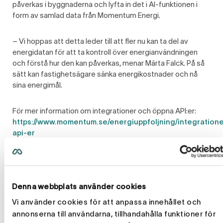
påverkas i byggnaderna och lyfta in det i AI-funktionen i
form av samlad data från Momentum Energi.
– Vi hoppas att detta leder till att fler nu kan ta del av
energidatan för att ta kontroll över energianvändningen
och förstå hur den kan påverkas, menar Märta Falck. På så
sätt kan fastighetsägare sänka energikostnader och nå
sina energimål.
För mer information om integrationer och öppna API:er:
https://www.momentum.se/energiuppfoljning/integratione
api-er
För mer information, kontakta:
Märta Falck
Denna webbplats använder cookies
Affärsområdeschef, Energi
Vi använder cookies för att anpassa innehållet och
marta.falck@momentum.se
annonserna till användarna, tillhandahålla funktioner för
073 940 10 97