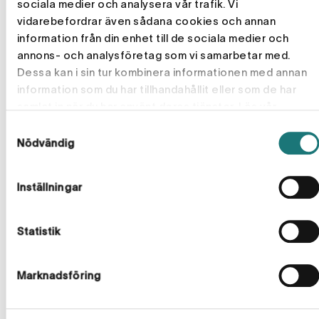
sociala medier och analysera vår trafik. Vi
vidarebefordrar även sådana cookies och annan
information från din enhet till de sociala medier och
annons- och analysföretag som vi samarbetar med.
Dessa kan i sin tur kombinera informationen med annan
information som du har tillhandahållit eller som de har
Mer från bloggen
samlat in när du har använt deras tjänster. Läs vår
Cookiepolicy
för mer information.
Samtyckesval
Nödvändig
Inställningar
Statistik
Marknadsföring
Karriär
3 min
Energiup