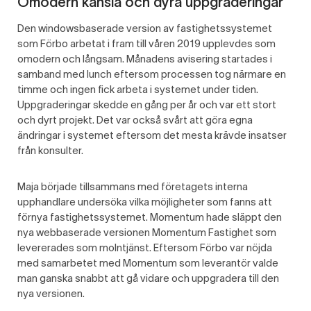
Omodern känsla och dyra uppgraderingar
Den windowsbaserade version av fastighetssystemet
som Förbo arbetat i fram till våren 2019 upplevdes som
omodern och långsam. Månadens avisering startades i
samband med lunch eftersom processen tog närmare en
timme och ingen fick arbeta i systemet under tiden.
Uppgraderingar skedde en gång per år och var ett stort
och dyrt projekt. Det var också svårt att göra egna
ändringar i systemet eftersom det mesta krävde insatser
från konsulter.
Maja började tillsammans med företagets interna
upphandlare undersöka vilka möjligheter som fanns att
förnya fastighetssystemet. Momentum hade släppt den
nya webbaserade versionen Momentum Fastighet som
levererades som molntjänst. Eftersom Förbo var nöjda
med samarbetet med Momentum som leverantör valde
man ganska snabbt att gå vidare och uppgradera till den
nya versionen.