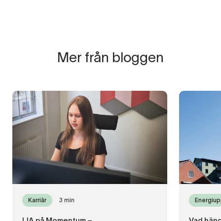
Mer från bloggen
Karriär
3 min
Energiup
LIA på Momentum –
Vad händ