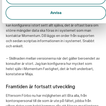
uppdaterat” – tack!
Avvisa
Den nya versionen är också helt annorlunda när det
kommer till möjligheten att konfigurera systemet. Förbo
kan konfigurera i stort sett allt själva, det är oftast bara om
större mängder data ska föras in i systemet som man
kontaktar Momentum. Då läggs en order från supporten
och sedan scriptas informationen in i systemet. Snabbt
och enkelt.
– Skillnaden mellan versionerna när det gäller beroendet av
konsulter är stort. Jag kan konfigurera hur mycket som
helst själv i Momentum Fastighet, det är helt underbart,
konstaterar Maja.
Framtiden är fortsatt utveckling
Eftersom Förbo nu har möjligheten att låta alla, från
kontorspersonal till de som är ute på fältet, jobba från
vilken dator som helst kommer alla att förses med laptops.