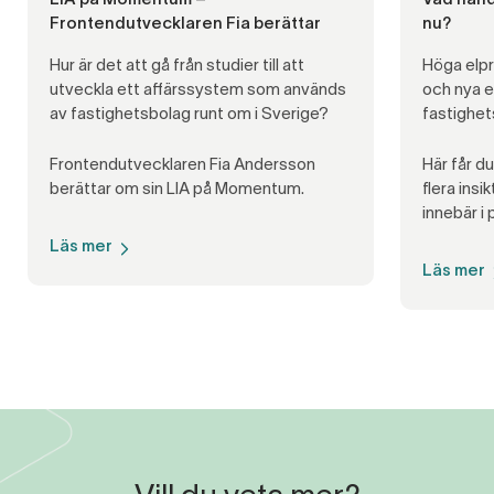
Frontendutvecklaren Fia berättar
nu?
Hur är det att gå från studier till att
Höga elpr
utveckla ett affärssystem som används
och nya e
av fastighetsbolag runt om i Sverige?
fastighet
Frontendutvecklaren Fia Andersson
Här får d
berättar om sin LIA på Momentum.
flera ins
innebär i 
Läs mer
Läs mer