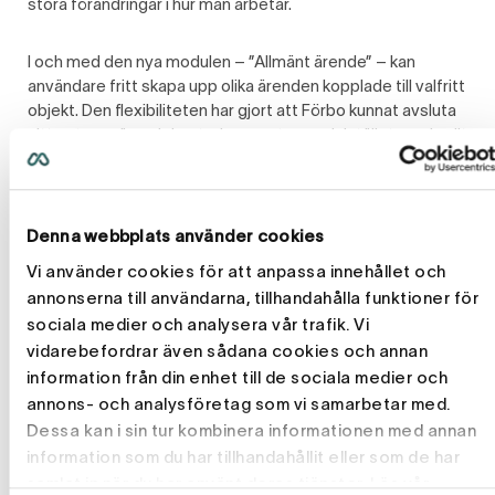
stora förändringar i hur man arbetar.
I och med den nya modulen – ”Allmänt ärende” – kan
användare fritt skapa upp olika ärenden kopplade till valfritt
objekt. Den flexibiliteten har gjort att Förbo kunnat avsluta
sitt externa ärendehanteringssystem och istället samla allt
i fastighetssystemet. Det är effektivare både för att spara
kostnader och underlätta kommunikationen mellan
medarbetarna, eftersom alla numera arbetar i ett och
samma system.
Denna webbplats använder cookies
Vi använder cookies för att anpassa innehållet och
Eftersom Momentum Fastighet också är snabbare sparar
annonserna till användarna, tillhandahålla funktioner för
man tid genom att man helt enkelt hinner göra mer. De
sociala medier och analysera vår trafik. Vi
aviseringar som tidigare tog en timme går nu på ett par
vidarebefordrar även sådana cookies och annan
minuter.
information från din enhet till de sociala medier och
annons- och analysföretag som vi samarbetar med.
Fler tycker att det är roligare och enklare att arbeta i det
Dessa kan i sin tur kombinera informationen med annan
nya systemet vilket inte minst märks på hur mycket mer
information som du har tillhandahållit eller som de har
meddelandetjänsten används. Den fanns även i den
samlat in när du har använt deras tjänster. Läs vår
tidigare versionen men var dels svårare att arbeta med,