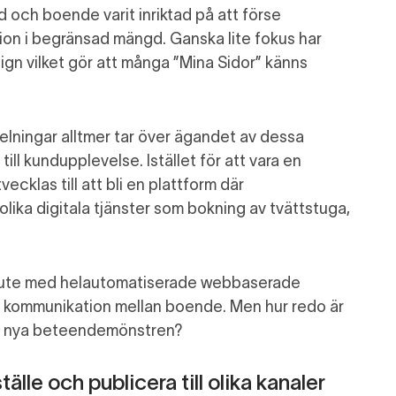
rd och boende
varit inriktad på att förse
ion i begränsad mängd. Ganska lite fokus har
ign vilket gör att många
”Mina S
idor
”
känns
lningar alltmer tar över ägandet av
dessa
ill kundupplevelse. Istället för att vara en
ecklas till att bli en
plattform där
lika digitala tjänster som bokning av tvättstuga,
 ute med helautomatiserade webbaserade
 kommunikation mellan boende. Men hur redo är
de nya beteendemönstren?
tälle och publicera till olika kanaler