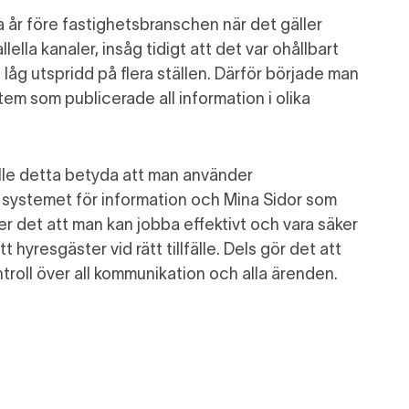
 år före fastighetsbranschen när det gäller
llella
kanaler
,
insåg
tidigt
att det var ohållbart
låg utspridd på flera ställen. Därför började man
stem
som
publicerade all information i olika
lle detta betyda att
man använder
 systemet för information och
Mina Sidor som
ler
det att man
kan jobba effektivt och vara säker
rätt hyresgäster vid rätt tillfälle.
Dels
gör det att
troll
över
all kommunikation och alla ärenden.