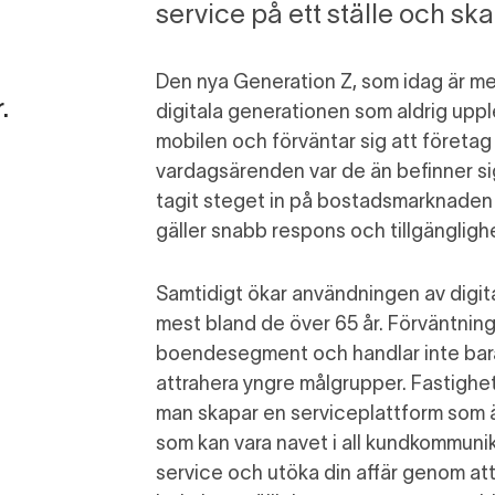
service på ett ställe och sk
Den nya
Generation Z
,
som idag är me
r
.
digital
a
generationen som
aldrig
upple
mobilen och förväntar sig att företag 
vardagsärenden var de än befinner sig
tagit steget in på bostadsmarknaden o
gäller snabb respons och tillgängligh
Samtidigt ökar användningen av digit
mest bland
de över 65 år
. Förväntning
boendesegment
och handlar inte bar
attrahera yngre målgrupper.
Fastighe
man skapar en
serviceplattform
som ä
som
kan vara
navet i all kundkommuni
service och
utöka
d
in affär genom at