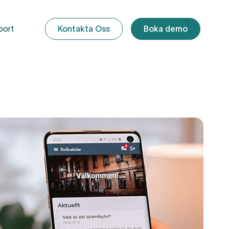
port
Kontakta Oss
Boka demo
UNDERHÅLLS- OCH
SKÖTSELPLANERING
REPAB Faktaböcker
Underhållskostnader
REPAB
Fastighetsrådgivning
Skötsel och underhållsplanering