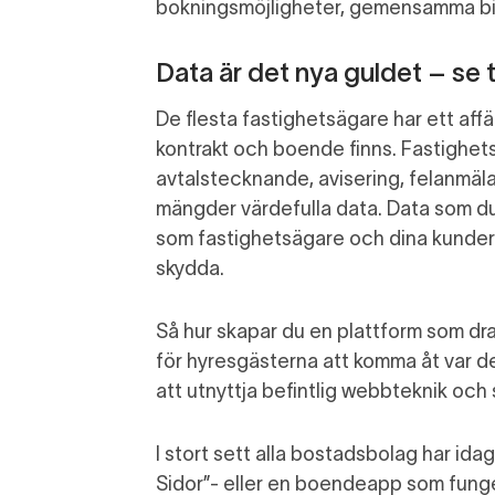
boknings
möjligheter
,
gemensamma
bi
Data är det nya guldet – se ti
De flesta fastighetsägare har ett affä
kontrakt och boende finns. Fastighet
avtalstecknande,
avisering, felanmäl
mängder
värdefulla data
.
Data som du
som fastighetsägare och dina kunde
skydda.
Så hur skapar du en plattform som drar
för
hyresgäste
rna
att komma åt
var d
att
utnyttja
befintlig webbteknik
och
I stort sett alla bostadsbolag har ida
Sidor
”-
eller en
boende
app
som funge