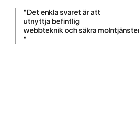
"
Det enkla svaret är att
utnyttja
befintlig
webbteknik
och
säkra
molntjänste
"