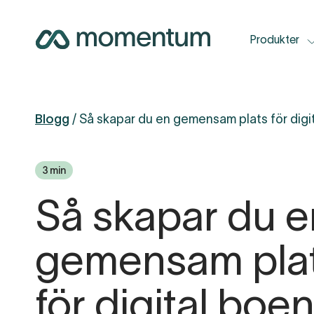
Produkter
PRODUKTER
ANVÄND
PRIS
Blogg
Så skapar du en gemensam plats för dig
T
Momentum Fastighet
F
3 min
H
Momentum Energi
Så skapar du e
H
U
gemensam pla
M
H
för digital boe
K