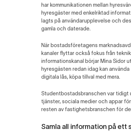
har
kommunikationen mellan hyresvä
hyresgäster med enkelriktad informat
lagts på användarupplevelse och des
gamla och daterade.
När
bostadsföretagens
marknadsavde
kanaler
flytta
r
också fokus från teknik t
informationskanal
börjar
Mina Sidor utv
hyresgästen
redan idag
kan använda o
digitala lås,
köpa tillval med mera.
Studentbostadsbranschen var tidigt
tjänster, sociala medier och
appar
för
resten av fastighetsbranschen för 
Samla all information på ett s