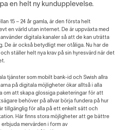
apa en helt ny kundupplevelse.
llan 15 – 24 år gamla,
är den första
helt
vt en värld utan internet.
De är uppväxta med
använder digitala kanaler så att de kan uträtta
. De är också betydligt mer otåliga.
Nu har de
ch ställer helt nya krav på sin hyresvärd när det
et
.
ala tjänster som mobilt bank-id och
Swish
allra
arna på digitala möjligheter ökar alltså i alla
a om att skapa glossiga paketeringar för att
tsägare behöver
på allvar börja fundera på hur
r tillgänglig för alla
på ett enkelt sätt
och
kation
. Här finns stora möjligheter att
ge
bättre
t erbjuda mervärden i form av