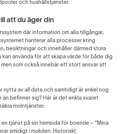
l
pooler
och
hushållstjänster
.
ll att du äger din
rssystem där information om alla tillgå
ngar,
ssystemet hanterar alla processer kring
an, besiktningar och
innehåller
därmed
stora
 kan använda för att skapa värde
för både dig
r
men som också innebär ett stort ansvar att
 nytta av all data och samtidigt är enkel nog
e än befinner sig?
Här är det enkla svaret
säkra
molntjänster
.
g en
tjänst
på sin hemsida
för
boende –
”
Mina
rar smidigt i mobilen.
Historiskt