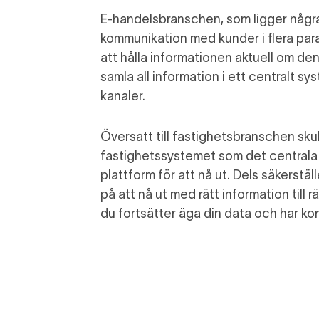
E-handelsbranschen
,
som ligger några
kommunikation
med kunder
i
flera
para
att hålla information
en
aktuell om den 
samla all information i ett centralt sy
kanaler.
Översatt till fastighetsbranschen sku
fastighetssystemet som
det centrala
plattform för
att nå ut
.
Dels
säkerstäl
på att nå ut
med
rätt information
till 
du fortsätter äga din data och har kon