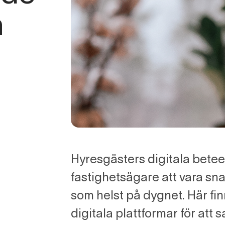
nergiuppföljning
n
nsamling och analys
ntegrationer och API:er
Alla funktioner
Hyresgästers digitala betee
fastighetsägare att vara sna
som helst på dygnet. Här fin
digitala plattformar för att 