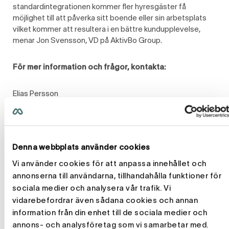
standardintegrationen kommer fler hyresgäster få
möjlighet till att påverka sitt boende eller sin arbetsplats
vilket kommer att resultera i en bättre kundupplevelse,
menar Jon Svensson, VD på AktivBo Group.
För mer information och frågor, kontakta:
Elias Persson
Partneransvarig Momentum Integrera
Mobil: +46 76 8700243
E-post: elias.persson@momentum.se
Denna webbplats använder cookies
Martin Talme
Vi använder cookies för att anpassa innehållet och
Affärschef AktivBo Group
annonserna till användarna, tillhandahålla funktioner för
Mobil: +46 708 23 36 65
E-post: martin.talme@aktivbo.se
sociala medier och analysera vår trafik. Vi
vidarebefordrar även sådana cookies och annan
information från din enhet till de sociala medier och
————–
annons- och analysföretag som vi samarbetar med.