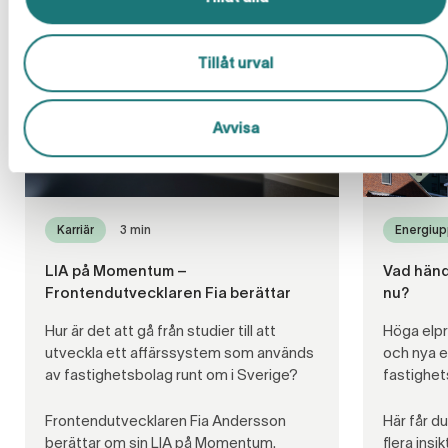
Tillåt urval
Avvisa
Karriär
3 min
Energiup
LIA på Momentum –
Vad händ
Frontendutvecklaren Fia berättar
nu?
Hur är det att gå från studier till att
Höga elpr
utveckla ett affärssystem som används
och nya e
av fastighetsbolag runt om i Sverige?
fastighet
Frontendutvecklaren Fia Andersson
Här får d
berättar om sin LIA på Momentum.
flera ins