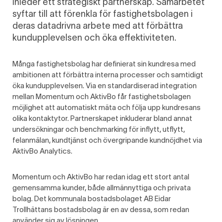
inleder ett strategiskt partnerskap. Samarbetet
syftar till att förenkla för fastighetsbolagen i
deras datadrivna arbete med att förbättra
kundupplevelsen och öka effektiviteten.
Många fastighetsbolag har definierat sin kundresa med
ambitionen att förbättra interna processer och samtidigt
öka kundupplevelsen. Via en standardiserad integration
mellan Momentum och AktivBo får fastighetsbolagen
möjlighet att automatiskt mäta och följa upp kundresans
olika kontaktytor. Partnerskapet inkluderar bland annat
undersökningar och benchmarking för inflytt, utflytt,
felanmälan, kundtjänst och övergripande kundnöjdhet via
AktivBo Analytics.
Momentum och AktivBo har redan idag ett stort antal
gemensamma kunder, både allmännyttiga och privata
bolag. Det kommunala bostadsbolaget AB Eidar
Trollhättans bostadsbolag är en av dessa, som redan
använder sig av lösningen.